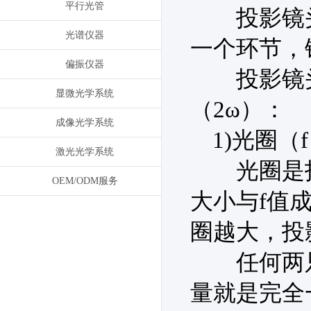
平行光管
投影镜头
光谱仪器
一个环节，
偏振仪器
投影镜头的
显微光学系统
（2ω）：
成像光学系统
1)光圈（f
激光光学系统
光圈是投影
OEM/ODM服务
大小与f值
圈越大，投
任何两只镜
量就是完全